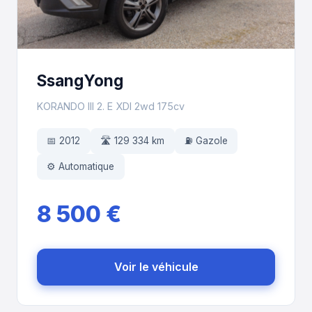
SsangYong
KORANDO III 2. E XDI 2wd 175cv
📅 2012
🛣️ 129 334 km
⛽ Gazole
⚙️ Automatique
8 500 €
Voir le véhicule