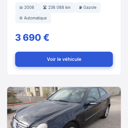
📅 2008
🛣️ 238 088 km
⛽ Gazole
⚙️ Automatique
3 690 €
Voir le véhicule