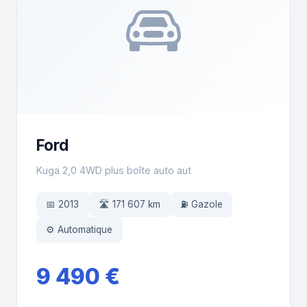
Ford
Kuga 2,0 4WD plus boîte auto aut
📅 2013
🛣️ 171 607 km
⛽ Gazole
⚙️ Automatique
9 490 €