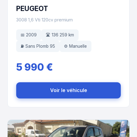
PEUGEOT
3008 1,6 Vti 120cv premium
📅 2009
🛣️ 136 259 km
⛽ Sans Plomb 95
⚙️ Manuelle
5 990 €
Voir le véhicule