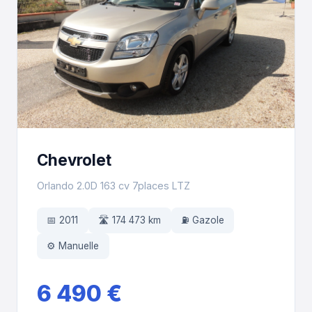
Chevrolet
Orlando 2.0D 163 cv 7places LTZ
📅 2011
🛣️ 174 473 km
⛽ Gazole
⚙️ Manuelle
6 490 €