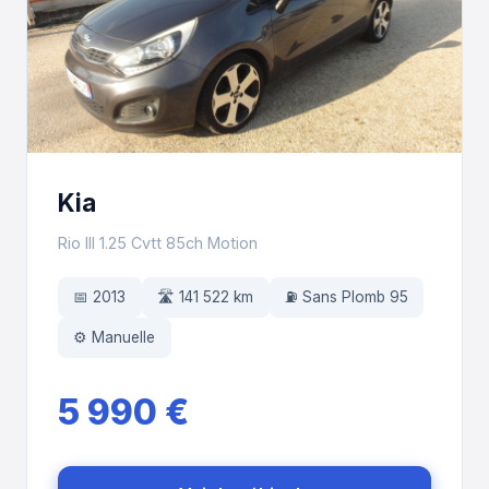
Kia
Rio III 1.25 Cvtt 85ch Motion
📅 2013
🛣️ 141 522 km
⛽ Sans Plomb 95
⚙️ Manuelle
5 990 €