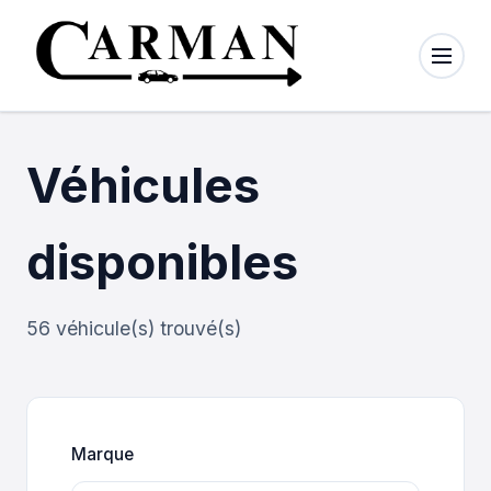
×
Menu
Véhicules
Nos
véhicules
disponibles
Nous
contacter
À propos
56 véhicule(s) trouvé(s)
Mode
Clair
Sombre
Marque