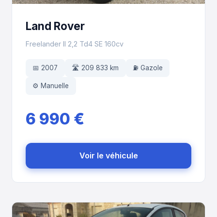
Land Rover
Freelander II 2,2 Td4 SE 160cv
📅 2007
🛣️ 209 833 km
⛽ Gazole
⚙️ Manuelle
6 990 €
Voir le véhicule