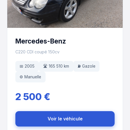
Mercedes-Benz
C220 CDI coupé 150cv
📅 2005
🛣️ 165 510 km
⛽ Gazole
⚙️ Manuelle
2 500 €
Voir le véhicule