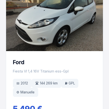
Ford
Fiesta VI 1,4 16V Titanium ess-Gpl
📅 2012
🛣️ 144 269 km
⛽ GPL
⚙️ Manuelle
5 490 €