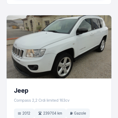
Jeep
Compass 2,2 Crdi limited 163cv
📅 2012
🛣️ 239704 km
⛽ Gazole