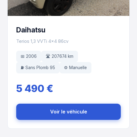
Daihatsu
Terios 1,3 VVTi 4x4 86cv
📅 2006
🛣️ 207674 km
⛽ Sans Plomb 95
⚙️ Manuelle
5 490 €
Voir le véhicule