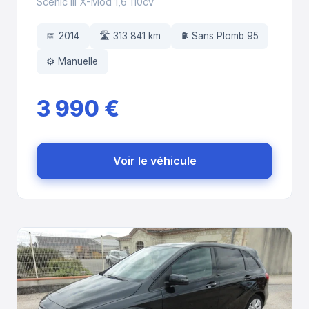
Scenic III X-Mod 1,6 110cv
📅 2014
🛣️ 313 841 km
⛽ Sans Plomb 95
⚙️ Manuelle
3 990 €
Voir le véhicule