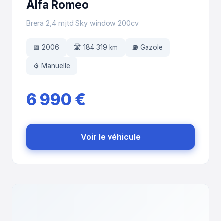
Alfa Romeo
Brera 2,4 mjtd Sky window 200cv
📅 2006
🛣️ 184 319 km
⛽ Gazole
⚙️ Manuelle
6 990 €
Voir le véhicule