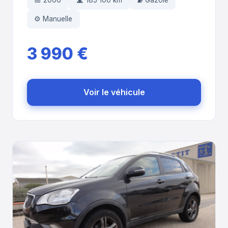
📅 2006
🛣️ 185 100 km
⛽ Gazole
⚙️ Manuelle
3 990 €
Voir le véhicule