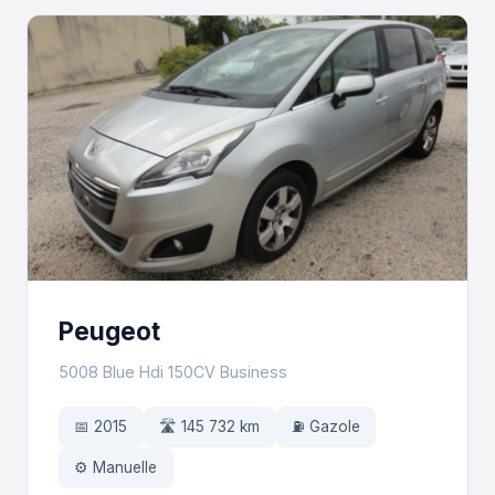
Peugeot
5008 Blue Hdi 150CV Business
📅 2015
🛣️ 145 732 km
⛽ Gazole
⚙️ Manuelle