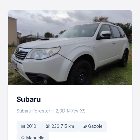
Subaru
Subaru Forester III 2,0D 147cv XS
📅 2010
🛣️ 236 715 km
⛽ Gazole
⚙️ Manuelle