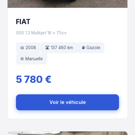
FIAT
500 1.3 Multijet 16 v 75cv
📅 2008
🛣️ 137 460 km
⛽ Gazole
⚙️ Manuelle
5 780 €
Voir le véhicule