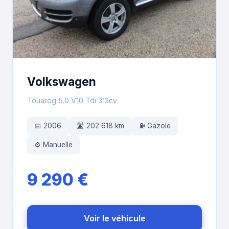
Volkswagen
Touareg 5.0 V10 Tdi 313cv
📅 2006
🛣️ 202 618 km
⛽ Gazole
⚙️ Manuelle
9 290 €
Voir le véhicule