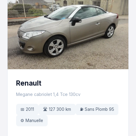
Renault
Megane cabriolet 1,4 Tce 130cv
📅 2011
🛣️ 127 300 km
⛽ Sans Plomb 95
⚙️ Manuelle