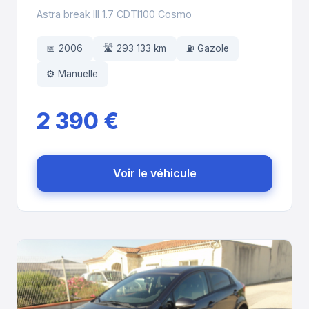
Astra break III 1.7 CDTI100 Cosmo
📅 2006
🛣️ 293 133 km
⛽ Gazole
⚙️ Manuelle
2 390 €
Voir le véhicule