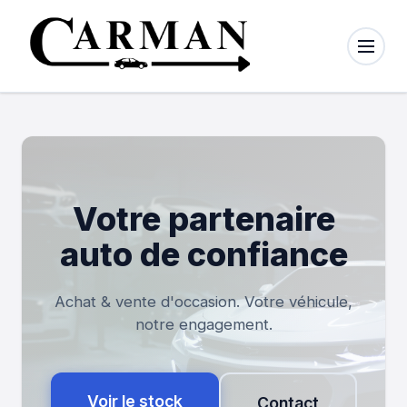
×
Menu
Nos
véhicules
Nous
Votre partenaire
contacter
auto de confiance
À propos
Achat & vente d'occasion. Votre véhicule,
Mode
notre engagement.
Clair
Sombre
Voir le stock
Contact