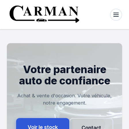
×
Menu
Nos
véhicules
Nous
Votre partenaire
contacter
auto de confiance
À propos
Achat & vente d'occasion. Votre véhicule,
Mode
notre engagement.
Clair
Sombre
Voir le stock
Contact